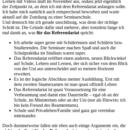
Lernen mit Videos läuft im November aus, sodass jetzt eigentlich
der Zeitpunkt ist, an dem ich mit dem Referendariat anfangen sollte.
Ich habe mich natürlich auch entsprechend beworben und warte
aktuell auf die Zuteilung zu einer Seminarschule.
Und dennoch bin ich gerade unschlüssig, was denn der richtige
Schritt ist. Die Gründe dafür sind mehrere, aber trotzdem fange ich
mal damit an, was
für das Referendariat
spricht:
Ich arbeite super gerne mit Schülerinnen und Schülern bzw.
Studierenden. Die Seminare machen Spaß und auch die
Schulpraktika im Studium waren super.
Das Referendariat eröffnet einen anderen, neuen Blickwinkel
auf Schule, Lehren und Lernen, der sich sicher von dem Blick
von der Uni aus unterscheidet und so meinen Horizont
erweitert.
Es ist der logische Abschluss meiner Ausbildung. Erst mit
dem zweiten Staatsexamen ist man quasi offiziell Lehrer.
Das Referendariat ist quasi Voraussetzung für eine
Verbeamtung und damit eine Dauerstelle – egal ob an der
Schule, im Ministerium oder an der Uni (nur als Hinweis: ich
bin kein Freund des Beamtentums).
Schule und Privatleben/Familie sind ganz gut vereinbar
miteinander.
Doch dummerweise fallen mir eben auch einige Argumente ein, die