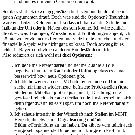
sind und es nur einen Computerraum gibt.
So, dass sind jetzt zwei gegensätzliche Listen und beide mit sehr
guten Argumenten drauf. Doch was sind die Optionen? Traumhaft
wäre ein Teilzeit-Referendariat, sodass ich halb an der Schule und
halb an der Uni oder in Nebenjobs sein könnte. Ich wäre zeitlich
flexibler, was Tagungen, Workshops und Fortbildungen angeht, ich
könnte weiter viel neues Lernen und viele Leute erreichen und der
finanzielle Aspekt wäre nicht ganz so krass. Doch sowas gibt es
leider in Bayern und vielen anderen Bundesländern nicht.
Also reduziert es sich wohl auf
drei Optionen:
Ich gehe ins Referendariat und nehme 2 Jahre all die
negativen Punkte in Kauf mit der Hoffnung, dass es danach
besser wird bzw. neue Optionen gibt.
Ich bleibe weiter an der LMU oder einer anderen Uni und
suche mir immer wieder neue, befristete Projektstellen (feste
Stellen im Mittelbau gibt es quasi nicht). Das bringt eine
gewisse Freiheit, aber auch fortlaufende Unsicherheit mit sich,
denn irgendwann ist es zu spät, um noch ins Referendariat zu
gehen.
Ich schaue intensiv in der Wirtschaft nach Stellen im MINT-
Bereich, die etwas mit Digitalisierung und/oder
Bildung/Fortbildung zu tun haben. Da gibt es vermutlich auch
einige sehr spannende Dinge und ich bringe ein Profil mit,