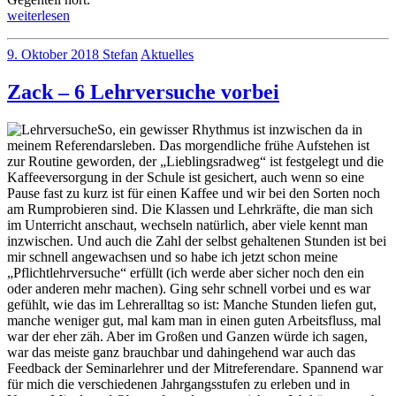
„Fachsitzungen,
weiterlesen
Dienst-
no
E-
9. Oktober 2018
Stefan
Aktuelles
comments
Mail
on
und
Zack – 6 Lehrversuche vorbei
Fachsitzungen,
ein
Dienst-
eigenes
E-
Kürzel“
So, ein gewisser Rhythmus ist inzwischen da in
Mail
meinem Referendarsleben. Das morgendliche frühe Aufstehen ist
und
zur Routine geworden, der „Lieblingsradweg“ ist festgelegt und die
ein
Kaffeeversorgung in der Schule ist gesichert, auch wenn so eine
eigenes
Pause fast zu kurz ist für einen Kaffee und wir bei den Sorten noch
Kürzel
am Rumprobieren sind. Die Klassen und Lehrkräfte, die man sich
im Unterricht anschaut, wechseln natürlich, aber viele kennt man
inzwischen. Und auch die Zahl der selbst gehaltenen Stunden ist bei
mir schnell angewachsen und so habe ich jetzt schon meine
„Pflichtlehrversuche“ erfüllt (ich werde aber sicher noch den ein
oder anderen mehr machen). Ging sehr schnell vorbei und es war
gefühlt, wie das im Lehreralltag so ist: Manche Stunden liefen gut,
manche weniger gut, mal kam man in einen guten Arbeitsfluss, mal
war der eher zäh. Aber im Großen und Ganzen würde ich sagen,
war das meiste ganz brauchbar und dahingehend war auch das
Feedback der Seminarlehrer und der Mitreferendare. Spannend war
für mich die verschiedenen Jahrgangsstufen zu erleben und in