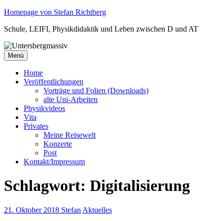
Zum
Homepage von Stefan Richtberg
Inhalt
Schule, LEIFI, Physikdidaktik und Leben zwischen D und AT
springen
Menü
Home
Veröffentlichungen
Vorträge und Folien (Downloads)
alte Uni-Arbeiten
Physikvideos
Vita
Privates
Meine Reisewelt
Konzerte
Post
Kontakt/Impressum
Schlagwort:
Digitalisierung
21. Oktober 2018
Stefan
Aktuelles