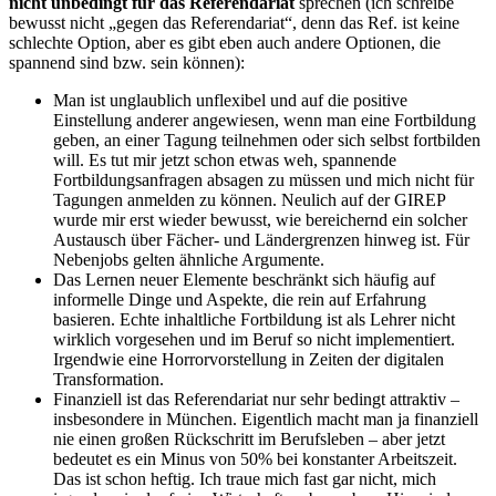
nicht unbedingt für das Referendariat
sprechen (ich schreibe
bewusst nicht „gegen das Referendariat“, denn das Ref. ist keine
schlechte Option, aber es gibt eben auch andere Optionen, die
spannend sind bzw. sein können):
Man ist unglaublich unflexibel und auf die positive
Einstellung anderer angewiesen, wenn man eine Fortbildung
geben, an einer Tagung teilnehmen oder sich selbst fortbilden
will. Es tut mir jetzt schon etwas weh, spannende
Fortbildungsanfragen absagen zu müssen und mich nicht für
Tagungen anmelden zu können. Neulich auf der GIREP
wurde mir erst wieder bewusst, wie bereichernd ein solcher
Austausch über Fächer- und Ländergrenzen hinweg ist. Für
Nebenjobs gelten ähnliche Argumente.
Das Lernen neuer Elemente beschränkt sich häufig auf
informelle Dinge und Aspekte, die rein auf Erfahrung
basieren. Echte inhaltliche Fortbildung ist als Lehrer nicht
wirklich vorgesehen und im Beruf so nicht implementiert.
Irgendwie eine Horrorvorstellung in Zeiten der digitalen
Transformation.
Finanziell ist das Referendariat nur sehr bedingt attraktiv –
insbesondere in München. Eigentlich macht man ja finanziell
nie einen großen Rückschritt im Berufsleben – aber jetzt
bedeutet es ein Minus von 50% bei konstanter Arbeitszeit.
Das ist schon heftig. Ich traue mich fast gar nicht, mich