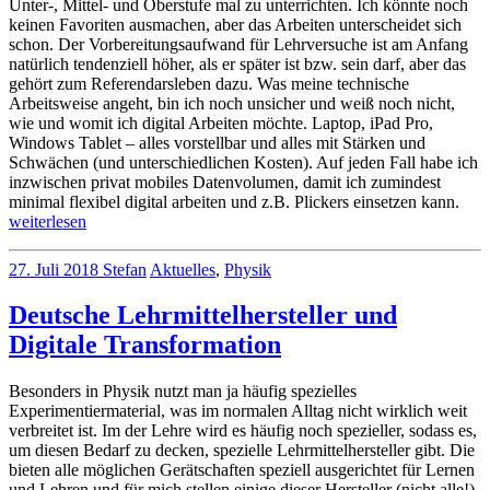
Unter-, Mittel- und Oberstufe mal zu unterrichten. Ich könnte noch
keinen Favoriten ausmachen, aber das Arbeiten unterscheidet sich
schon. Der Vorbereitungsaufwand für Lehrversuche ist am Anfang
natürlich tendenziell höher, als er später ist bzw. sein darf, aber das
gehört zum Referendarsleben dazu. Was meine technische
Arbeitsweise angeht, bin ich noch unsicher und weiß noch nicht,
wie und womit ich digital Arbeiten möchte. Laptop, iPad Pro,
Windows Tablet – alles vorstellbar und alles mit Stärken und
Schwächen (und unterschiedlichen Kosten). Auf jeden Fall habe ich
inzwischen privat mobiles Datenvolumen, damit ich zumindest
minimal flexibel digital arbeiten und z.B. Plickers einsetzen kann.
„Zack
weiterlesen
–
no
6
27. Juli 2018
Stefan
Aktuelles
,
Physik
comments
Lehrversuche
on
vorbei“
Deutsche Lehrmittelhersteller und
Zack
–
Digitale Transformation
6
Lehrversuche
Besonders in Physik nutzt man ja häufig spezielles
vorbei
Experimentiermaterial, was im normalen Alltag nicht wirklich weit
verbreitet ist. Im der Lehre wird es häufig noch spezieller, sodass es,
um diesen Bedarf zu decken, spezielle Lehrmittelhersteller gibt. Die
bieten alle möglichen Gerätschaften speziell ausgerichtet für Lernen
und Lehren und für mich stellen einige dieser Hersteller (nicht alle!)