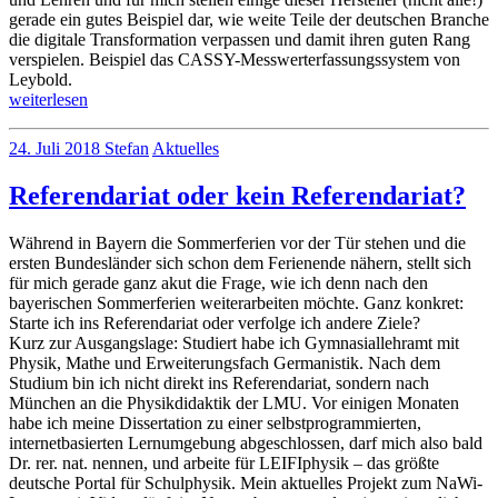
gerade ein gutes Beispiel dar, wie weite Teile der deutschen Branche
die digitale Transformation verpassen und damit ihren guten Rang
verspielen. Beispiel das CASSY-Messwerterfassungssystem von
Leybold.
„Deutsche
weiterlesen
Lehrmittelhersteller
no
und
24. Juli 2018
Stefan
Aktuelles
comments
Digitale
on
Transformation“
Referendariat oder kein Referendariat?
Deutsche
Lehrmittelhersteller
und
Während in Bayern die Sommerferien vor der Tür stehen und die
Digitale
ersten Bundesländer sich schon dem Ferienende nähern, stellt sich
Transformation
für mich gerade ganz akut die Frage, wie ich denn nach den
bayerischen Sommerferien weiterarbeiten möchte. Ganz konkret:
Starte ich ins Referendariat oder verfolge ich andere Ziele?
Kurz zur Ausgangslage: Studiert habe ich Gymnasiallehramt mit
Physik, Mathe und Erweiterungsfach Germanistik. Nach dem
Studium bin ich nicht direkt ins Referendariat, sondern nach
München an die Physikdidaktik der LMU. Vor einigen Monaten
habe ich meine Dissertation zu einer selbstprogrammierten,
internetbasierten Lernumgebung abgeschlossen, darf mich also bald
Dr. rer. nat. nennen, und arbeite für LEIFIphysik – das größte
deutsche Portal für Schulphysik. Mein aktuelles Projekt zum NaWi-