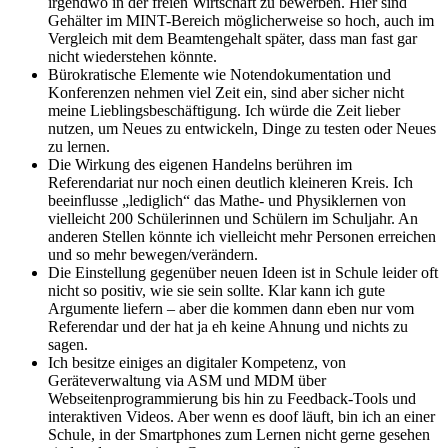
irgendwo in der freien Wirtschaft zu bewerben. Hier sind
Gehälter im MINT-Bereich möglicherweise so hoch, auch im
Vergleich mit dem Beamtengehalt später, dass man fast gar
nicht wiederstehen könnte.
Bürokratische Elemente wie Notendokumentation und
Konferenzen nehmen viel Zeit ein, sind aber sicher nicht
meine Lieblingsbeschäftigung. Ich würde die Zeit lieber
nutzen, um Neues zu entwickeln, Dinge zu testen oder Neues
zu lernen.
Die Wirkung des eigenen Handelns berühren im
Referendariat nur noch einen deutlich kleineren Kreis. Ich
beeinflusse „lediglich“ das Mathe- und Physiklernen von
vielleicht 200 Schülerinnen und Schülern im Schuljahr. An
anderen Stellen könnte ich vielleicht mehr Personen erreichen
und so mehr bewegen/verändern.
Die Einstellung gegenüber neuen Ideen ist in Schule leider oft
nicht so positiv, wie sie sein sollte. Klar kann ich gute
Argumente liefern – aber die kommen dann eben nur vom
Referendar und der hat ja eh keine Ahnung und nichts zu
sagen.
Ich besitze einiges an digitaler Kompetenz, von
Geräteverwaltung via ASM und MDM über
Webseitenprogrammierung bis hin zu Feedback-Tools und
interaktiven Videos. Aber wenn es doof läuft, bin ich an einer
Schule, in der Smartphones zum Lernen nicht gerne gesehen