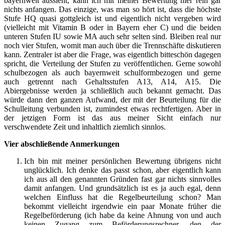
bayernweit aussieht, kann ich mit meiner Bewertung hier rein gar
nichts anfangen. Das einzige, was man so hört ist, dass die höchste
Stufe HQ quasi gottgleich ist und eigentlich nicht vergeben wird
(vielleicht mit Vitamin B oder in Bayern eher C) und die beiden
unteren Stufen IU sowie MA auch sehr selten sind. Bleiben real nur
noch vier Stufen, womit man auch über die Trennschäfte diskutieren
kann. Zentraler ist aber die Frage, was eigentlich bitteschön dagegen
spricht, die Verteilung der Stufen zu veröffentlichen. Gerne sowohl
schulbezogen als auch bayernweit schulformbezogen und gerne
auch getrennt nach Gehaltsstufen A13, A14, A15. Die
Abiergebnisse werden ja schließlich auch bekannt gemacht. Das
würde dann den ganzen Aufwand, der mit der Beurteilung für die
Schulleitung verbunden ist, zumindest etwas rechtfertigen. Aber in
der jetzigen Form ist das aus meiner Sicht einfach nur
verschwendete Zeit und inhaltlich ziemlich sinnlos.
Vier abschließende Anmerkungen
Ich bin mit meiner persönlichen Bewertung übrigens nicht
unglücklich. Ich denke das passt schon, aber eigentlich kann
ich aus all den genannten Gründen fast gar nichts sinnvolles
damit anfangen. Und grundsätzlich ist es ja auch egal, denn
welchen Einfluss hat die Regelbeurteilung schon? Man
bekommt vielleicht irgendwie ein paar Monate früher die
Regelbeförderung (ich habe da keine Ahnung von und auch
keinen Zugang zum Beförderungsrechner, den der