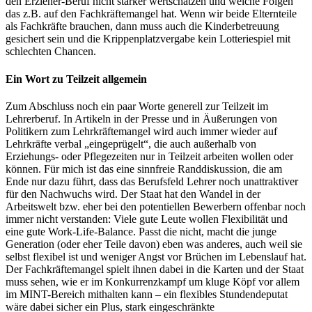
den Erzieher-Beruf nicht stärker wertschätzen und welche Folgen
das z.B. auf den Fachkräftemangel hat. Wenn wir beide Elternteile
als Fachkräfte brauchen, dann muss auch die Kinderbetreuung
gesichert sein und die Krippenplatzvergabe kein Lotteriespiel mit
schlechten Chancen.
Ein Wort zu Teilzeit allgemein
Zum Abschluss noch ein paar Worte generell zur Teilzeit im
Lehrerberuf. In Artikeln in der Presse und in Äußerungen von
Politikern zum Lehrkräftemangel wird auch immer wieder auf
Lehrkräfte verbal „eingeprügelt“, die auch außerhalb von
Erziehungs- oder Pflegezeiten nur in Teilzeit arbeiten wollen oder
können. Für mich ist das eine sinnfreie Randdiskussion, die am
Ende nur dazu führt, dass das Berufsfeld Lehrer noch unattraktiver
für den Nachwuchs wird. Der Staat hat den Wandel in der
Arbeitswelt bzw. eher bei den potentiellen Bewerbern offenbar noch
immer nicht verstanden: Viele gute Leute wollen Flexibilität und
eine gute Work-Life-Balance. Passt die nicht, macht die junge
Generation (oder eher Teile davon) eben was anderes, auch weil sie
selbst flexibel ist und weniger Angst vor Brüchen im Lebenslauf hat.
Der Fachkräftemangel spielt ihnen dabei in die Karten und der Staat
muss sehen, wie er im Konkurrenzkampf um kluge Köpf vor allem
im MINT-Bereich mithalten kann – ein flexibles Stundendeputat
wäre dabei sicher ein Plus, stark eingeschränkte