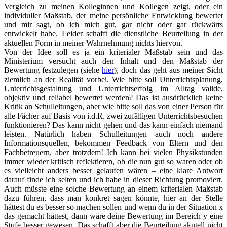
Vergleich zu meinen Kolleginnen und Kollegen zeigt, oder ein
individuller Maßstab, der meine persönliche Entwicklung bewertet
und mir sagt, ob ich mich gut, gar nicht oder gar rückwärts
entwickelt habe. Leider schafft die dienstliche Beurteilung in der
aktuellen Form in meiner Wahrnehmung nichts hiervon.
Von der Idee soll es ja ein kriterialer Maßstab sein und das
Ministerium versucht auch den Inhalt und den Maßstab der
Bewertung festzulegen (siehe
hier
), doch das geht aus meiner Sicht
ziemlich an der Realität vorbei. Wie bitte soll Unterrichtsplanung,
Unterrichtsgestaltung und Unterrichtserfolg im Alltag valide,
objektiv und reliabel bewertet werden? Das ist ausdrücklich keine
Kritik an Schulleitungen, aber wie bitte soll das von einer Person für
alle Fächer auf Basis von i.d.R. zwei zufälligen Unterrichtsbesuchen
funktionieren? Das kann nicht gehen und das kann einfach niemand
leisten. Natürlich haben Schulleitungen auch noch andere
Informationsquellen, bekommen Feedback von Eltern und den
Fachbetreuern, aber trotzdem! Ich kann bei vielen Physikstunden
immer wieder kritisch reflektieren, ob die nun gut so waren oder ob
es vielleicht anders besser gelaufen wären – eine klare Antwort
darauf finde ich selten und ich habe in dieser Richtung promoviert.
Auch müsste eine solche Bewertung an einem kriterialen Maßstab
dazu führen, dass man konkret sagen könnte, hier an der Stelle
hättest du es besser so machen sollen und wenn du in der Situation x
das gemacht hättest, dann wäre deine Bewertung im Bereich y eine
Stufe besser gewesen. Das schafft aber die Beurteilung akutell nicht