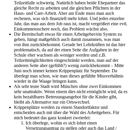
Teilzeitfalle schwierig. Natürlich haben beide Ehepartner das
gleiche Recht zu arbeiten und die gleichen Pflichten in der
Haus- und Care-Arbeit. Aber am Ende muss man auch
rechenen, was sich finanziell mehr lohnt. Und jedes einzelne
Jahr, das man aus dem Job raus ist, macht vergrößert eine evtl.
Einkommensschere noch, das Problem wächst also.
Die Bereitschaft etwas für einen Arbeitgeber/ein System zu
geben, hängt maßgeblich auch damit zusammen, was man
von ihm zurückbekommt. Gerade bei Lehrkräften ist das hier
problematisch, da auf der einen Seite die Aufgaben in der
Schule eher wachsen als weniger werden und z.B.
Teilzeitmöglichkeiten eingeschränkt werden, man auf der
anderen Seite aber (gefühlt?) wenig zurückbekommt – Mitte
Juni noch immer keinen Krippenplatz für September. Da
überlegt man schon, wie man dieses gefühlte Missverhältnis
wieder in die Waage bringen kann.
Als sehr teure Stadt wird München ohne zwei Einkommen
sehr unattraktiv. Wenn einem dies nicht ermöglicht wird, da es
kein bezahlbares Betreuungsangebot für die Kinder gibt,
bleibt als Alternative nur ein Ortswechsel.
Krippenplätze werden zu einem Standortfaktor und
entscheiden auch mit über die Wahl des Arbeitgebers. Für
mich bedeutet das ganz konkret zweierlei:
Ich überlege, wohin es sich lohnt einen
Versetzungsantrag zu stellen oder auch das Land /