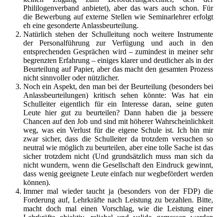
Phililogenverband anbietet), aber das wars auch schon. Für
die Bewerbung auf externe Stellen wie Seminarlehrer erfolgt
eh eine gesonderte Anlassbeurteilung.
Natürlich stehen der Schulleitung noch weitere Instrumente
der Personalführung zur Verfügung und auch in den
entsprechenden Gesprächen wird – zumindest in meiner sehr
begrenzten Erfahrung – einiges klarer und deutlicher als in der
Beurteilung auf Papier, aber das macht den gesamten Prozess
nicht sinnvoller oder nützlicher.
Noch ein Aspekt, den man bei der Beurteilung (besonders bei
Anlassbeurteilungen) kritisch sehen könnte: Was hat ein
Schulleiter eigentlich für ein Interesse daran, seine guten
Leute hier gut zu beurteilen? Dann haben die ja bessere
Chancen auf den Job und sind mit höherer Wahrscheinlichkeit
weg, was ein Verlust für die eigene Schule ist. Ich bin mir
zwar sicher, dass die Schulleiter da trotzdem versuchen so
neutral wie möglich zu beurteilen, aber eine tolle Sache ist das
sicher trotzdem nicht (Und grundsätzlich muss man sich da
nicht wundern, wenn die Gesellschaft den Eindruck gewinnt,
dass wenig geeignete Leute einfach nur wegbefördert werden
können).
Immer mal wieder taucht ja (besonders von der FDP) die
Forderung auf, Lehrkräfte nach Leistung zu bezahlen. Bitte,
macht doch mal einen Vorschlag, wie die Leistung einer