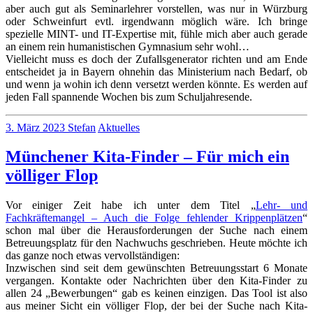
aber auch gut als Seminarlehrer vorstellen, was nur in Würzburg
oder Schweinfurt evtl. irgendwann möglich wäre. Ich bringe
spezielle MINT- und IT-Expertise mit, fühle mich aber auch gerade
an einem rein humanistischen Gymnasium sehr wohl…
Vielleicht muss es doch der Zufallsgenerator richten und am Ende
entscheidet ja in Bayern ohnehin das Ministerium nach Bedarf, ob
und wenn ja wohin ich denn versetzt werden könnte. Es werden auf
jeden Fall spannende Wochen bis zum Schuljahresende.
no
3. März 2023
Stefan
Aktuelles
comments
on
Münchener Kita-Finder – Für mich ein
Auf
der
völliger Flop
Suche
nach
Vor einiger Zeit habe ich unter dem Titel „
Lehr- und
einem
Fachkräftemangel – Auch die Folge fehlender Krippenplätzen
“
neuen
schon mal über die Herausforderungen der Suche nach einem
Wirkungskreis
Betreuungsplatz für den Nachwuchs geschrieben. Heute möchte ich
–
das ganze noch etwas vervollständigen:
doch
Inzwischen sind seit dem gewünschten Betreuungsstart 6 Monate
wo?
vergangen. Kontakte oder Nachrichten über den Kita-Finder zu
allen 24 „Bewerbungen“ gab es keinen einzigen. Das Tool ist also
aus meiner Sicht ein völliger Flop, der bei der Suche nach Kita-