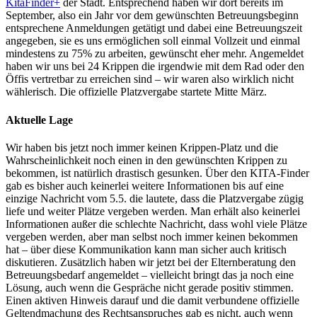
KitaFinder+
der Stadt. Entsprechend haben wir dort bereits im
September, also ein Jahr vor dem gewünschten Betreuungsbeginn
entsprechene Anmeldungen getätigt und dabei eine Betreuungszeit
angegeben, sie es uns ermöglichen soll einmal Vollzeit und einmal
mindestens zu 75% zu arbeiten, gewünscht eher mehr. Angemeldet
haben wir uns bei 24 Krippen die irgendwie mit dem Rad oder den
Öffis vertretbar zu erreichen sind – wir waren also wirklich nicht
wählerisch. Die offizielle Platzvergabe startete Mitte März.
Aktuelle Lage
Wir haben bis jetzt noch immer keinen Krippen-Platz und die
Wahrscheinlichkeit noch einen in den gewünschten Krippen zu
bekommen, ist natürlich drastisch gesunken. Über den KITA-Finder
gab es bisher auch keinerlei weitere Informationen bis auf eine
einzige Nachricht vom 5.5. die lautete, dass die Platzvergabe zügig
liefe und weiter Plätze vergeben werden. Man erhält also keinerlei
Informationen außer die schlechte Nachricht, dass wohl viele Plätze
vergeben werden, aber man selbst noch immer keinen bekommen
hat – über diese Kommunikation kann man sicher auch kritisch
diskutieren. Zusätzlich haben wir jetzt bei der Elternberatung den
Betreuungsbedarf angemeldet – vielleicht bringt das ja noch eine
Lösung, auch wenn die Gespräche nicht gerade positiv stimmen.
Einen aktiven Hinweis darauf und die damit verbundene offizielle
Geltendmachung des Rechtsanspruches gab es nicht, auch wenn