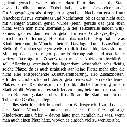
geltend gemacht, was zumindest dazu führt, dass sich die Stadt
etwas bemühen muss. Dabei haben wir insbesondere auch
Großtagespflegen als akzeptiert angegeben. Nachdem erstmal nur
Angebote für nur vormittags und Nachfragen, ob es denn nicht auch
mit weniger Stunden gehen würde (Nein, gerade das geht eben
nicht, wenn man nicht übermäßig in der Teilzeitfalle landen will),
kamen, gab es dann ein Angebot für eine Großtagespflege in
erreichbarer Entfernung. Hier dann das nächste „Highlight“, was
Kinderbetreuung in München betrifft: Das Jugendamt als zuständige
Stelle für Großtagespflegen weißt explizit darauf hin, dass sie ihrer
Meinung nach den Trägern genug Förderung zahlt und man keine
weiteren Verträge mit Zusatzkosten mit den Anbietern abschließen
soll. Allerdings vermittelt das Jugendamt wissentlich sehr fleißig
solche Plätze, da es auch praktisch gar keine Plätze mehr gibt, die
nicht eine entsprechende Zusatzvereinbarung, also Zusatzkosten,
erfordern. Und auch durch das Angebot eines solchen relativ teuren
Platzes ist der Rechtsanspruch auf frühkindliche Förderung für die
Stadt erfüllt. Wenn man es sich leisten kann, bekommt man so also
einen Betreuungsplatz und zahlt dafür an die Stadt und an den
Träger der Großtagespflege.
Das alles steht für mich in ziemlichem Widerspruch dazu, dass sich
die Stadt München immer wie
hier
für ihre günstige
Kinderbetreuung feiert – davon hätte man nämlich nur was, wenn
man auch einen Platz hätte, wovon es einfach viel zu wenige gibt.