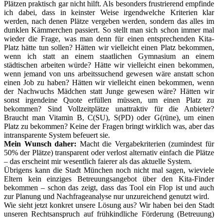
Plätzen praktisch gar nicht hilft. Als besonders frustrierend empfinde
ich dabei, dass in keinster Weise irgendwelche Kriterien klar
werden, nach denen Plätze vergeben werden, sondern das alles im
dunklen Kämmerchen passiert. So stellt man sich schon immer mal
wieder die Frage, was man denn für einen entsprechenden Kita-
Platz hätte tun sollen? Hätten wir vielleicht einen Platz bekommen,
wenn ich statt an einem staatlichen Gymnasium an einem
städtischen arbeiten würde? Hätte wir vielleicht einen bekommen,
wenn jemand von uns arbeitssuchend gewesen wäre anstatt schon
einen Job zu haben? Hätten wir vielleicht einen bekommen, wenn
der Nachwuchs Mädchen statt Junge gewesen wäre? Hätten wir
sonst irgendeine Quote erfüllen müssen, um einen Platz zu
bekommen? Sind Vollzeitplätze unattraktiv für die Anbieter?
Braucht man Vitamin B, C(SU), S(PD) oder G(rüne), um einen
Platz zu bekommen? Keine der Fragen bringt wirklich was, aber das
intransparente System befeuert sie.
Mein Wunsch daher:
Macht die Vergabekriterien (zumindest für
50% der Plätze) transparent oder verlost alternativ einfach die Plätze
– das erscheint mir wesentlich faierer als das aktuelle System.
Übrigens kann die Stadt München noch nicht mal sagen, wieviele
Eltern kein einziges Betreuungsangebot über den Kita-Finder
bekommen – schon das zeigt, dass das Tool ein Flop ist und auch
zur Planung und Nachfrageanalyse nur unzureichend genutzt wird.
Wie sieht jetzt konkret unsere Lösung aus? Wir haben bei den Stadt
unseren Rechtsanspruch auf frühkindliche Förderung (Betreuung)