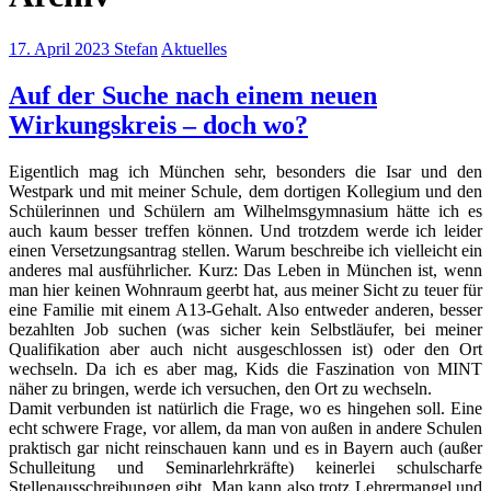
17. April 2023
Stefan
Aktuelles
Auf der Suche nach einem neuen
Wirkungskreis – doch wo?
Eigentlich mag ich München sehr, besonders die Isar und den
Westpark und mit meiner Schule, dem dortigen Kollegium und den
Schülerinnen und Schülern am Wilhelmsgymnasium hätte ich es
auch kaum besser treffen können. Und trotzdem werde ich leider
einen Versetzungsantrag stellen. Warum beschreibe ich vielleicht ein
anderes mal ausführlicher. Kurz: Das Leben in München ist, wenn
man hier keinen Wohnraum geerbt hat, aus meiner Sicht zu teuer für
eine Familie mit einem A13-Gehalt. Also entweder anderen, besser
bezahlten Job suchen (was sicher kein Selbstläufer, bei meiner
Qualifikation aber auch nicht ausgeschlossen ist) oder den Ort
wechseln. Da ich es aber mag, Kids die Faszination von MINT
näher zu bringen, werde ich versuchen, den Ort zu wechseln.
Damit verbunden ist natürlich die Frage, wo es hingehen soll. Eine
echt schwere Frage, vor allem, da man von außen in andere Schulen
praktisch gar nicht reinschauen kann und es in Bayern auch (außer
Schulleitung und Seminarlehrkräfte) keinerlei schulscharfe
Stellenausschreibungen gibt. Man kann also trotz Lehrermangel und