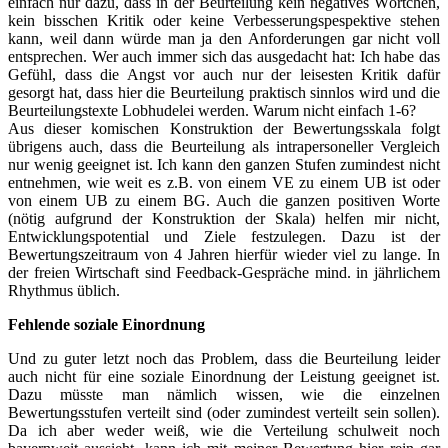
einfach nur dazu, dass in der Beurteilung kein negatives Wörtchen,
kein bisschen Kritik oder keine Verbesserungspespektive stehen
kann, weil dann würde man ja den Anforderungen gar nicht voll
entsprechen. Wer auch immer sich das ausgedacht hat: Ich habe das
Gefühl, dass die Angst vor auch nur der leisesten Kritik dafür
gesorgt hat, dass hier die Beurteilung praktisch sinnlos wird und die
Beurteilungstexte Lobhudelei werden. Warum nicht einfach 1-6?
Aus dieser komischen Konstruktion der Bewertungsskala folgt
übrigens auch, dass die Beurteilung als intrapersoneller Vergleich
nur wenig geeignet ist. Ich kann den ganzen Stufen zumindest nicht
entnehmen, wie weit es z.B. von einem VE zu einem UB ist oder
von einem UB zu einem BG. Auch die ganzen positiven Worte
(nötig aufgrund der Konstruktion der Skala) helfen mir nicht,
Entwicklungspotential und Ziele festzulegen. Dazu ist der
Bewertungszeitraum von 4 Jahren hierfür wieder viel zu lange. In
der freien Wirtschaft sind Feedback-Gespräche mind. in jährlichem
Rhythmus üblich.
Fehlende soziale Einordnung
Und zu guter letzt noch das Problem, dass die Beurteilung leider
auch nicht für eine soziale Einordnung der Leistung geeignet ist.
Dazu müsste man nämlich wissen, wie die einzelnen
Bewertungsstufen verteilt sind (oder zumindest verteilt sein sollen).
Da ich aber weder weiß, wie die Verteilung schulweit noch