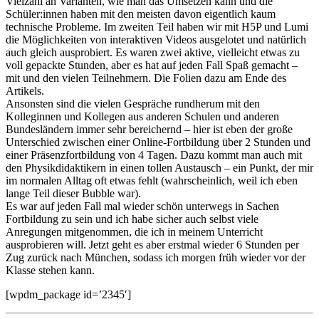
Vielzahl an Varianten, wie man das Umsetzen kann und die
Schüler:innen haben mit den meisten davon eigentlich kaum
technische Probleme. Im zweiten Teil haben wir mit H5P und Lumi
die Möglichkeiten von interaktiven Videos ausgelotet und natürlich
auch gleich ausprobiert. Es waren zwei aktive, vielleicht etwas zu
voll gepackte Stunden, aber es hat auf jeden Fall Spaß gemacht –
mit und den vielen Teilnehmern. Die Folien dazu am Ende des
Artikels.
Ansonsten sind die vielen Gespräche rundherum mit den
Kolleginnen und Kollegen aus anderen Schulen und anderen
Bundesländern immer sehr bereichernd – hier ist eben der große
Unterschied zwischen einer Online-Fortbildung über 2 Stunden und
einer Präsenzfortbildung von 4 Tagen. Dazu kommt man auch mit
den Physikdidaktikern in einen tollen Austausch – ein Punkt, der mir
im normalen Alltag oft etwas fehlt (wahrscheinlich, weil ich eben
lange Teil dieser Bubble war).
Es war auf jeden Fall mal wieder schön unterwegs in Sachen
Fortbildung zu sein und ich habe sicher auch selbst viele
Anregungen mitgenommen, die ich in meinem Unterricht
ausprobieren will. Jetzt geht es aber erstmal wieder 6 Stunden per
Zug zurück nach München, sodass ich morgen früh wieder vor der
Klasse stehen kann.
[wpdm_package id=’2345′]