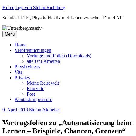
Zum
Homepage von Stefan Richtberg
Inhalt
Schule, LEIFI, Physikdidaktik und Leben zwischen D und AT
springen
Menü
Home
Veröffentlichungen
Vorträge und Folien (Downloads)
alte Uni-Arbeiten
Physikvideos
Vita
Privates
Meine Reisewelt
Konzerte
Post
Kontakt/Impressum
9. April 2018
Stefan
Aktuelles
Vortragsfolien zu „Automatisierung beim
Lernen – Beispiele, Chancen, Grenzen“