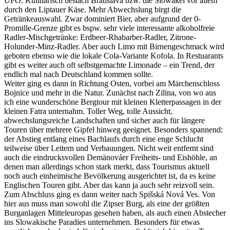
UFO. Kulinarisch bestach Bratislava bzw. die Slowakei vor allem
durch den Liptauer Käse. Mehr Abwechslung birgt die
Getränkeauswahl. Zwar dominiert Bier, aber aufgrund der 0-
Promille-Grenze gibt es bspw. sehr viele interessante alkoholfreie
Radler-Mischgetränke: Erdbeer-Rhabarber-Radler, Zitrone-
Holunder-Minz-Radler. Aber auch Limo mit Birnengeschmack wird
geboten ebenso wie die lokale Cola-Variante Kofola. In Restuarants
gibt es weiter auch oft selbstgemachte Limonade – ein Trend, der
endlich mal nach Deutschland kommen sollte.
Weiter ging es dann in Richtung Osten, vorbei am Märchenschloss
Bojnice und mehr in die Natur. Zunächst nach Zilina, von wo aus
ich eine wunderschöne Bergtour mit kleinen Kletterpassagen in der
kleinen Fatra unternahm. Toller Weg, tolle Aussicht,
abwechslungsreiche Landschaften und sicher auch für längere
Touren über mehrere Gipfel hinweg geeignet. Besonders spannend:
der Abstieg entlang eines Bachlaufs durch eine enge Schlucht
teilweise über Leitern und Verbauungen. Nicht weit entfernt sind
auch die eindrucksvollen Demänováer Freiheits- und Eishöhle, an
denen man allerdings schon stark merkt, dass Tourismus aktuell
noch auch einheimische Bevölkerung ausgerichtet ist, da es keine
Englischen Touren gibt. Aber das kann ja auch sehr reizvoll sein.
Zum Abschluss ging es dann weiter nach Spišská Nová Ves. Von
hier aus muss man sowohl die Zipser Burg, als eine der größten
Burganlagen Mitteleuropas gesehen haben, als auch einen Abstecher
ins Slowakische Paradies unternehmen. Besonders für etwas