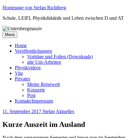
Zum
Homepage von Stefan Richtberg
Inhalt
Schule, LEIFI, Physikdidaktik und Leben zwischen D und AT
springen
Menü
Home
Veröffentlichungen
Vorträge und Folien (Downloads)
alte Uni-Arbeiten
Physikvideos
Vita
Privates
Meine Reisewelt
Konzerte
Post
Kontakt/Impressum
11. September 2017
Stefan
Aktuelles
Kurze Auszeit im Ausland
Nach dem vergangenen Semester und bevor nun im September