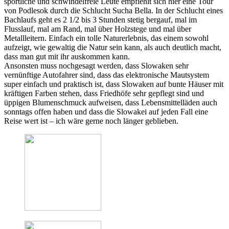
sportliche und schwindelfreie Leute empfiehlt sich hier eine Tour
von Podlesok durch die Schlucht Sucha Bella. In der Schlucht eines
Bachlaufs geht es 2 1/2 bis 3 Stunden stetig bergauf, mal im
Flusslauf, mal am Rand, mal über Holzstege und mal über
Metallleitern. Einfach ein tolle Naturerlebnis, das einem sowohl
aufzeigt, wie gewaltig die Natur sein kann, als auch deutlich macht,
dass man gut mit ihr auskommen kann.
Ansonsten muss nochgesagt werden, dass Slowaken sehr
vernünftige Autofahrer sind, dass das elektronische Mautsystem
super einfach und praktisch ist, dass Slowaken auf bunte Häuser mit
kräftigen Farben stehen, dass Friedhöfe sehr gepflegt sind und
üppigen Blumenschmuck aufweisen, dass Lebensmittelläden auch
sonntags offen haben und dass die Slowakei auf jeden Fall eine
Reise wert ist – ich wäre gerne noch länger geblieben.