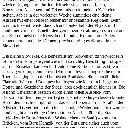
wieder Tagungen mit hoffentlich sehr vielen neuen Ideen,
Konzepten, Ansichten und Erkenntnissen in meinem Kalender
stehen, gab es in der vorletzten Woche zumindest eine kleine
Auszeit mit einer Reise in bisher mir unbekannte Regionen. Denn
wer mich kennt, weiß, dass ich auch außerhalb der Physik und
moderner Unterrichtsmethoden gerne neue Erfahrungen sammle und
auf Reisen meist neue Menschen, Lämder, Kulturen und Sitten
kennenlernen möchte. Dementsprechend ging es diesmal in die
Slowakei.
Die kleine Slowakei, die keinesfalls mit Slowenien zu verwechseln
ist, findet in Europa irgendwie nicht so richtig Beachtung und spielt
auf der Reiselandkarte vieler Leute keine Rolle – zu unrecht, wie ich
jetzt sagen kann, denn ich verlebte dort abwechslungsreiche neun
Tage. Los ging es in der Hauptstadt Bratislava, die einen ähnlichen
Flair wie Wien und Budapest hat (irgendwie klar durch Lage an der
Donau und Geschichte der Stadt), aber doch deutlich kleiner ist. Die
Airbnb-Unterkunft bestach durch einen tollen Ausblick vom
Balkon, auf dem man jeden Tag entspannt ausklingen lassen konnte.
Besonders positiv empfand ich das viele Leben auf den Straßen der
Altstadt, das vermutlich durch das sonnige Wetter unterstützt wurde.
Und es gibt auch einige Orte mit toller Aussicht über die Stadt
und/oder die Burg (eines der Wahrzeichen der Stadt) – von den
Brücken, vom Berg Kamzik, von der Burg und sicher auch vom