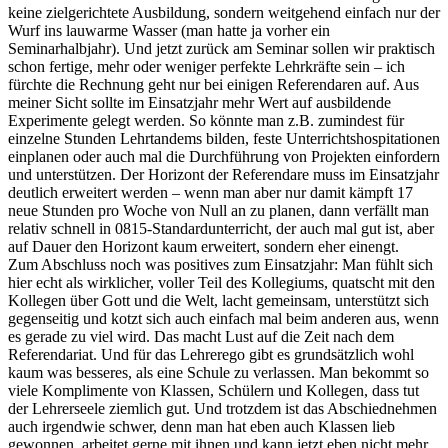
keine zielgerichtete Ausbildung, sondern weitgehend einfach nur der
Wurf ins lauwarme Wasser (man hatte ja vorher ein
Seminarhalbjahr). Und jetzt zurück am Seminar sollen wir praktisch
schon fertige, mehr oder weniger perfekte Lehrkräfte sein – ich
fürchte die Rechnung geht nur bei einigen Referendaren auf. Aus
meiner Sicht sollte im Einsatzjahr mehr Wert auf ausbildende
Experimente gelegt werden. So könnte man z.B. zumindest für
einzelne Stunden Lehrtandems bilden, feste Unterrichtshospitationen
einplanen oder auch mal die Durchführung von Projekten einfordern
und unterstützen. Der Horizont der Referendare muss im Einsatzjahr
deutlich erweitert werden – wenn man aber nur damit kämpft 17
neue Stunden pro Woche von Null an zu planen, dann verfällt man
relativ schnell in 0815-Standardunterricht, der auch mal gut ist, aber
auf Dauer den Horizont kaum erweitert, sondern eher einengt.
Zum Abschluss noch was positives zum Einsatzjahr: Man fühlt sich
hier echt als wirklicher, voller Teil des Kollegiums, quatscht mit den
Kollegen über Gott und die Welt, lacht gemeinsam, unterstützt sich
gegenseitig und kotzt sich auch einfach mal beim anderen aus, wenn
es gerade zu viel wird. Das macht Lust auf die Zeit nach dem
Referendariat. Und für das Lehrerego gibt es grundsätzlich wohl
kaum was besseres, als eine Schule zu verlassen. Man bekommt so
viele Komplimente von Klassen, Schülern und Kollegen, dass tut
der Lehrerseele ziemlich gut. Und trotzdem ist das Abschiednehmen
auch irgendwie schwer, denn man hat eben auch Klassen lieb
gewonnen, arbeitet gerne mit ihnen und kann jetzt eben nicht mehr