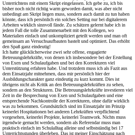
Unterrichtens mit einem Skript eingelassen. Ich gebe zu, ich bis
bisher noch nicht richtig warm geworden damit, was aber nicht
unbedingt am Skript liegen muss, sondern auch damit zu tun haben
könnte, dass ich persönlich ein solches Setting nur bei digitalerem
Arbeiten wirklich sinnvoll fände. Zu schätzen gelernt habe ich in
jedem Fall die tolle Zusammenarbeit mit den Kollegen, wo
Materialien einfach und unkompliziert geteilt werden und man oft
gemeinsam an Versuchsaufbauten bastelt und optimiert. Das erhöht
den Spaß ganz eindeutig!
Ich hatte glücklicherweise zwei sehr offene, engagierte
Betreuungslehrkräfte, von denen ich insbesondere bei der Erstellung
von Exen und Schulaufgaben und bei den Korrekturen viel
Unterstützung erfahren habe. Und trotzdem muss ich als Fazit aus
dem Einsatzjahr mitnehmen, dass mir persönlich hier der
Ausbildungscharakter ganz eindeutig zu kurz kommt. Dies ist
übrigens nicht als Kritik an den Betreuungslehrkräften zu sehen,
sondern an den Strukturen. Die Betreuungslehrkräfte investieren viel
Zeit in die Besprechung von Exen und Schulaufgaben und eine
entsprechende Nachkontrolle der Korrekturen, ohne dafür wirklich
was zu bekommen. Grundsätzlich sind im Einsatzjahr im Prinzip
keinerlei Hospitationen bei anderen Lehrkräften verpflichtend
vorgesehen, keinerlei Projekte, keinerlei Teamwork. Nichts muss
irgendwie gemacht werden, sondern als Referendar muss man
praktisch einfach im Schulalltag alleine und selbstständig bei 17
Unterrichtsstunden überleben. Das ist meiner Einschätzung nach