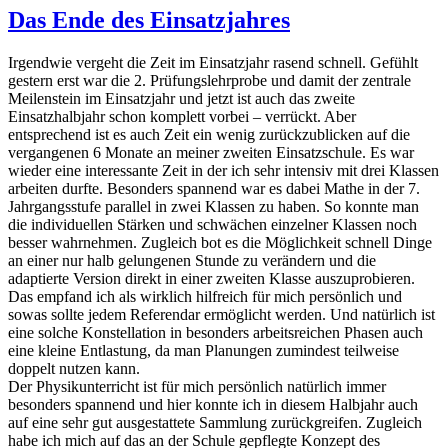
Das Ende des Einsatzjahres
Irgendwie vergeht die Zeit im Einsatzjahr rasend schnell. Gefühlt
gestern erst war die 2. Prüfungslehrprobe und damit der zentrale
Meilenstein im Einsatzjahr und jetzt ist auch das zweite
Einsatzhalbjahr schon komplett vorbei – verrückt. Aber
entsprechend ist es auch Zeit ein wenig zurückzublicken auf die
vergangenen 6 Monate an meiner zweiten Einsatzschule. Es war
wieder eine interessante Zeit in der ich sehr intensiv mit drei Klassen
arbeiten durfte. Besonders spannend war es dabei Mathe in der 7.
Jahrgangsstufe parallel in zwei Klassen zu haben. So konnte man
die individuellen Stärken und schwächen einzelner Klassen noch
besser wahrnehmen. Zugleich bot es die Möglichkeit schnell Dinge
an einer nur halb gelungenen Stunde zu verändern und die
adaptierte Version direkt in einer zweiten Klasse auszuprobieren.
Das empfand ich als wirklich hilfreich für mich persönlich und
sowas sollte jedem Referendar ermöglicht werden. Und natürlich ist
eine solche Konstellation in besonders arbeitsreichen Phasen auch
eine kleine Entlastung, da man Planungen zumindest teilweise
doppelt nutzen kann.
Der Physikunterricht ist für mich persönlich natürlich immer
besonders spannend und hier konnte ich in diesem Halbjahr auch
auf eine sehr gut ausgestattete Sammlung zurückgreifen. Zugleich
habe ich mich auf das an der Schule gepflegte Konzept des