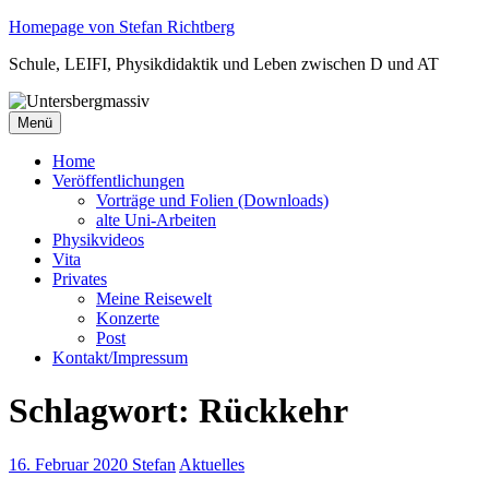
Zum
Homepage von Stefan Richtberg
Inhalt
Schule, LEIFI, Physikdidaktik und Leben zwischen D und AT
springen
Menü
Home
Veröffentlichungen
Vorträge und Folien (Downloads)
alte Uni-Arbeiten
Physikvideos
Vita
Privates
Meine Reisewelt
Konzerte
Post
Kontakt/Impressum
Schlagwort:
Rückkehr
16. Februar 2020
Stefan
Aktuelles