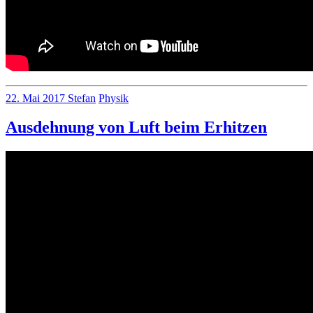
no
22. Mai 2017
Stefan
Physik
comments
on
Ausdehnung von Luft beim Erhitzen
Experiment
zur
Konvektion