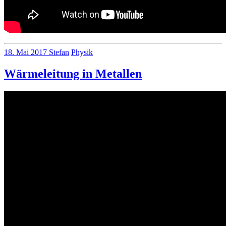
no
18. Mai 2017
Stefan
Physik
comments
on
Wärmeleitung in Metallen
Experiment
Bimetallstreifen