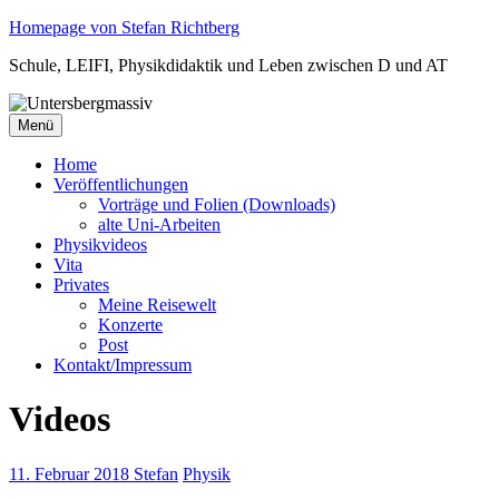
Zum
Homepage von Stefan Richtberg
Inhalt
Schule, LEIFI, Physikdidaktik und Leben zwischen D und AT
springen
Menü
Home
Veröffentlichungen
Vorträge und Folien (Downloads)
alte Uni-Arbeiten
Physikvideos
Vita
Privates
Meine Reisewelt
Konzerte
Post
Kontakt/Impressum
Videos
11. Februar 2018
Stefan
Physik